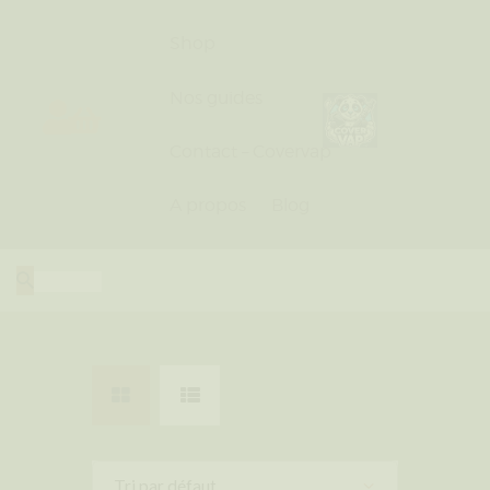
Shop
Nos guides
Contact – Covervap
Shop
Nos guides
A propos
Blog
Contact – Covervap
A propos
Blog