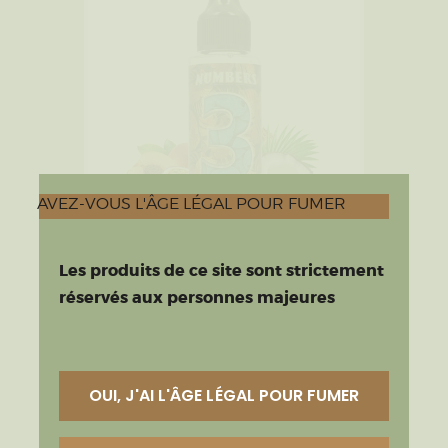
AVEZ-VOUS L'ÂGE LÉGAL POUR FUMER
Les produits de ce site sont strictement
E-Tasty 3 – E-Tasty – 100ml
réservés aux personnes majeures
€
19
.
90
OUI, J'AI L'ÂGE LÉGAL POUR FUMER