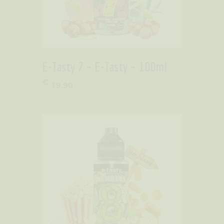
E-Tasty 7 – E-Tasty – 100ml
€
19
.
90