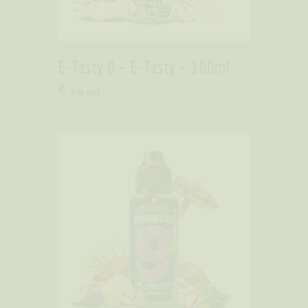
E-Tasty 8 – E-Tasty – 100ml
€
19
.
90