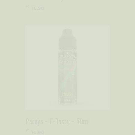
€
16
.
90
Pacaya – E-Tasty – 50ml
€
16
.
90