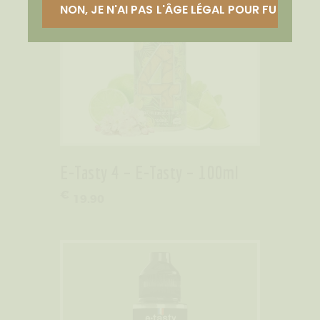
NON, JE N'AI PAS L'ÂGE LÉGAL POUR FUMER
E-Tasty 4 – E-Tasty – 100ml
€
19
.
90