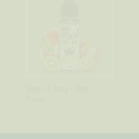
Vince – E-Tasty – 50ml
€
16
.
90