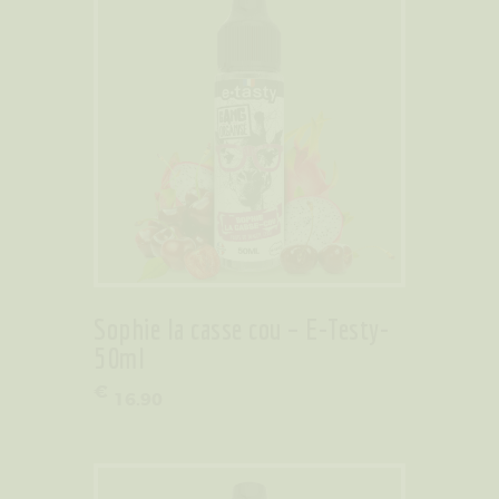
Sophie la casse cou – E-Testy-
50ml
€
16
.
90