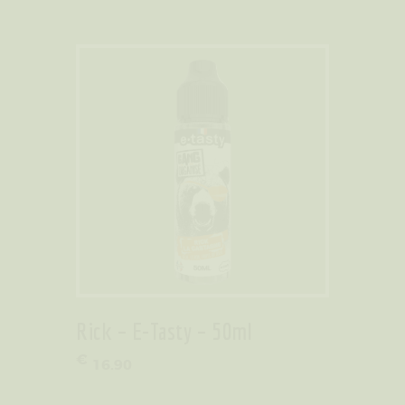
Rick – E-Tasty – 50ml
€
16
.
90