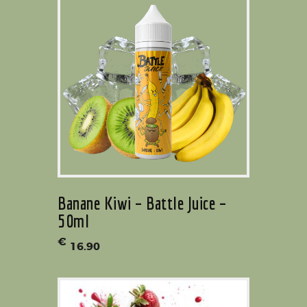
Banane Kiwi – Battle Juice –
50ml
€
16
.
90