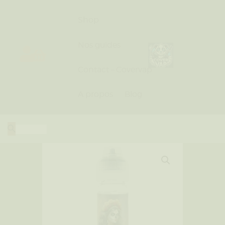
Shop
Nos guides
Contact – Covervap
Shop
Nos guides
A propos
Blog
Contact – Covervap
A propos
Blog