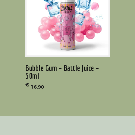
Bubble Gum – Battle Juice –
50ml
€
16
.
90