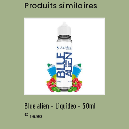
Produits similaires
Blue alien – Liquideo – 50ml
€
16
.
90