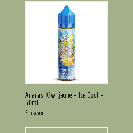
Ananas Kiwi jaune – Ice Cool –
50ml
€
16
.
90