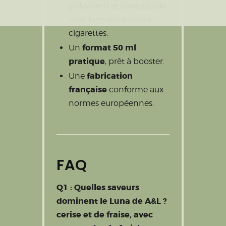
polyvalent et compatible
avec la majorité des e-
cigarettes.
format 50 ml
Un
pratique
, prêt à booster.
fabrication
Une
française
conforme aux
normes européennes.
FAQ
Q1 : Quelles saveurs
dominent le Luna de A&L ?
cerise et de fraise, avec