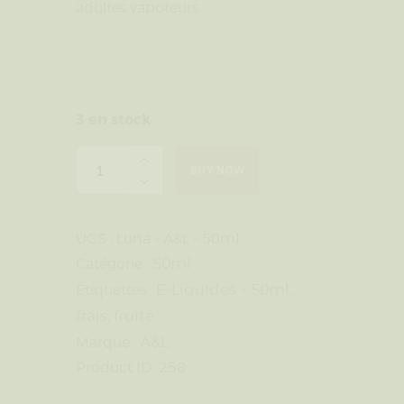
adultes vapoteurs.
3 en stock
BUY NOW
UGS :
Luna - A&L - 50ml
50ml
Catégorie :
E-Liquides - 50ml
Étiquettes :
,
frais
fruité
,
A&L
Marque :
Product ID:
258