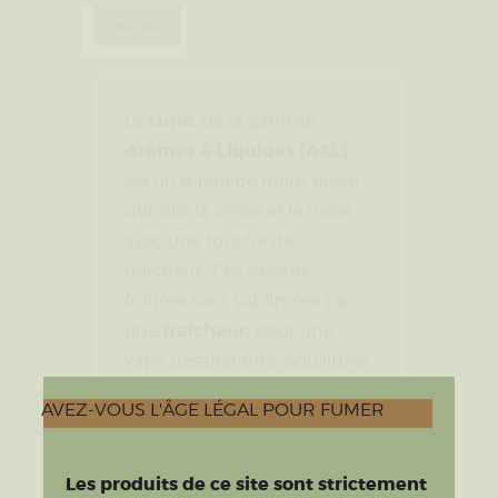
Description
Luna
Le
, de la gamme
Arômes & Liquides (A&L)
,
est un e-liquide fruité-glacé
qui allie la cerise et la fraise,
avec une touche de
fraicheur.. Ces saveurs
fruitées sont sublimées par
fraîcheur
une
, pour une
vape désaltérante, équilibrée
et pleine de vivacité.
AVEZ-VOUS L'ÂGE LÉGAL POUR FUMER
50 % PG /
Grâce à son ratio
50 % VG
, le Luna offre un
Les produits de ce site sont strictement
parfait compromis entre