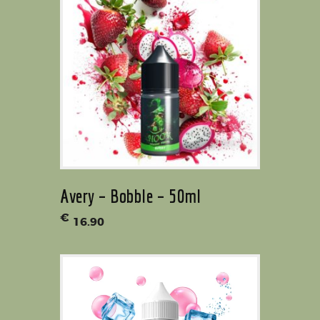
Avery – Bobble – 50ml
€
16
.
90