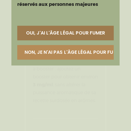
réservés aux personnes majeures
restitution aromatique et
volume de vapeur
, ce qui le
rend compatible avec une
large variété de matériels
OUI, J'AI L'ÂGE LÉGAL POUR FUMER
(pods, kits MTL et
clearomiseurs polyvalents).
NON, JE N'AI PAS L'ÂGE LÉGAL POUR FUMER
50 ml
Conditionné en
(flacon de 60 ml)
, il est prêt
à booster : ajoutez un
booster pour obtenir environ
3 mg/ml
, sans altérer la
puissance aromatique de sa
recette surdosée en arômes.