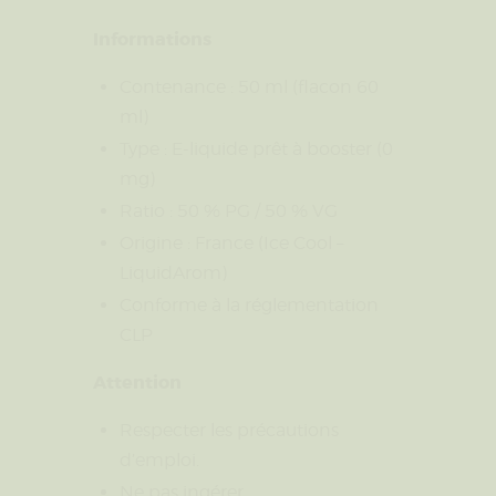
Informations
Contenance : 50 ml (flacon 60
ml)
Type : E-liquide prêt à booster (0
mg)
Ratio : 50 % PG / 50 % VG
Origine : France (Ice Cool –
LiquidArom)
Conforme à la réglementation
CLP
Attention
Respecter les précautions
d’emploi.
Ne pas ingérer.