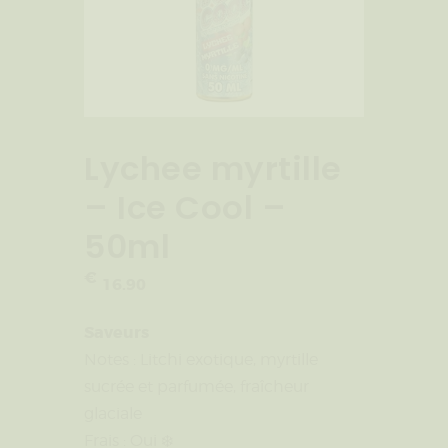
Lychee myrtille
– Ice Cool –
50ml
€
16
.
90
Saveurs
Notes : Litchi exotique, myrtille
sucrée et parfumée, fraîcheur
glaciale
Frais : Oui ❄️