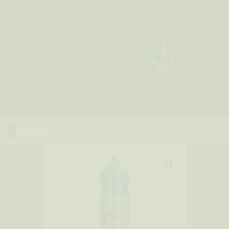
Shop
Nos guides
Contact – Covervap
Shop
Nos guides
A propos
Blog
Contact – Covervap
A propos
Blog