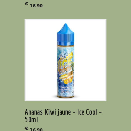
€
16
.
90
Ananas Kiwi jaune – Ice Cool –
50ml
€
16
.
90