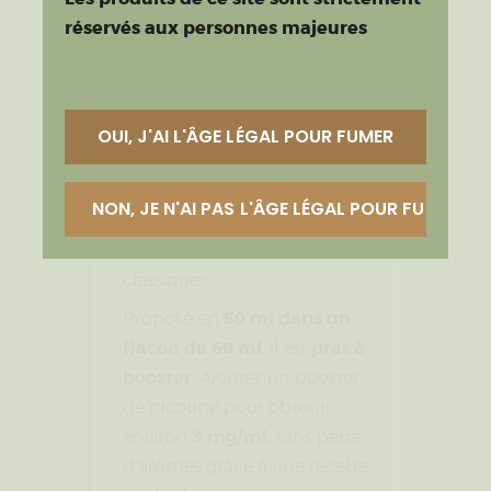
estivale.
réservés aux personnes majeures
ratio 50 % PG / 50
Avec son
% VG
, il garantit une
intensité aromatique
équilibrée et une vapeur
OUI, J'AI L'ÂGE LÉGAL POUR FUMER
satisfaisante. Sa polyvalence
le rend compatible avec tous
NON, JE N'AI PAS L'ÂGE LÉGAL POUR FUMER
types de matériels : pods, kits
MTL et clearomiseurs
classiques.
50 ml dans un
Proposé en
flacon de 60 ml
prêt à
, il est
booster
. Ajoutez un booster
de nicotine pour obtenir
3 mg/ml
environ
, sans perte
d’arômes grâce à une recette