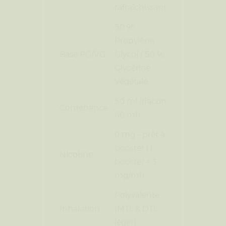
rafraîchissant
50 %
Propylène
Base PG/VG
Glycol / 50 %
Glycérine
Végétale
50 ml (flacon
Contenance
60 ml)
0 mg – prêt à
booster (1
Nicotine
booster ≈ 3
mg/ml)
Polyvalente
Inhalation
(MTL & DTL
léger)