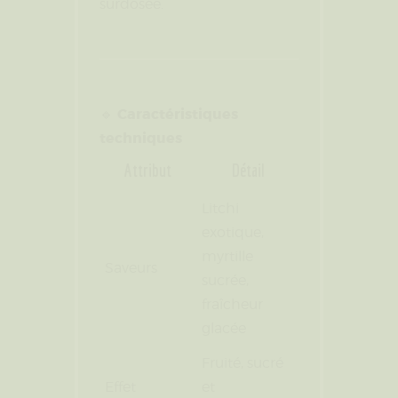
surdosée.
Caractéristiques
🔹
techniques
Attribut
Détail
Litchi
exotique,
myrtille
Saveurs
sucrée,
fraîcheur
glacée
Fruité, sucré
Effet
et