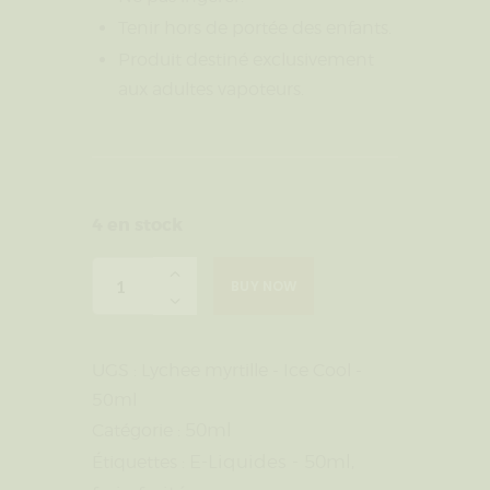
Tenir hors de portée des enfants.
Produit destiné exclusivement
aux adultes vapoteurs.
4 en stock
BUY NOW
UGS :
Lychee myrtille - Ice Cool -
50ml
50ml
Catégorie :
E-Liquides - 50ml
Étiquettes :
,