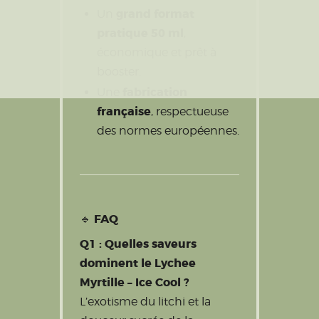
grand format
Un
pratique 50 ml
,
économique et prêt à
booster.
fabrication
Une
française
, respectueuse
des normes européennes.
FAQ
🔹
Q1 : Quelles saveurs
dominent le Lychee
Myrtille – Ice Cool ?
L’exotisme du litchi et la