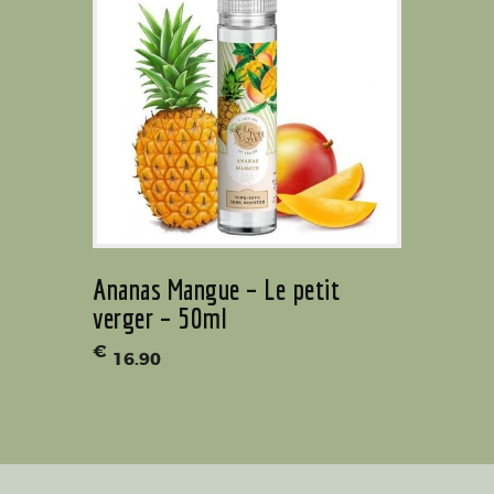
Ananas Mangue – Le petit
verger – 50ml
€
16
.
90