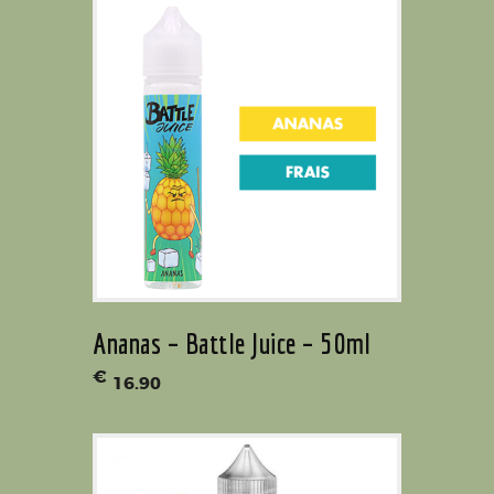
Ananas – Battle Juice – 50ml
€
16
.
90