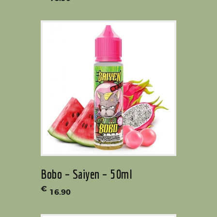
Bobo – Saiyen – 50ml
€
16
.
90