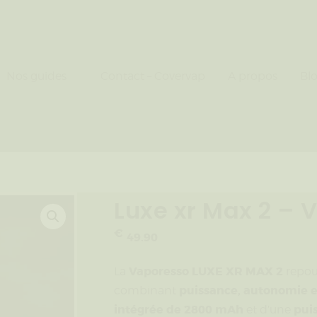
uides
Nos guides
Contact – Covervap
A propos
Bl
t – Covervap
pos
Luxe xr Max 2 –
€
49
.
90
Vaporesso LUXE XR MAX 2
La
repous
puissance, autonomie e
combinant
intégrée de 2800 mAh
pui
et d’une