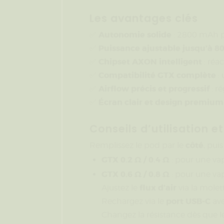
Les avantages clés
Autonomie solide
✅
: 2800 mAh po
Puissance ajustable jusqu’à 8
✅
Chipset AXON intelligent
✅
: réac
Compatibilité GTX complète
✅
: 
Airflow précis et progressif
✅
: r
Écran clair et design premium
✅
Conseils d’utilisation e
côté
Remplissez le pod par le
, pui
GTX 0.2 Ω / 0.4 Ω
: pour une vap
GTX 0.6 Ω / 0.8 Ω
: pour une va
flux d’air
Ajustez le
via la molett
port USB-C
Rechargez via le
ave
Changez la résistance dès que l