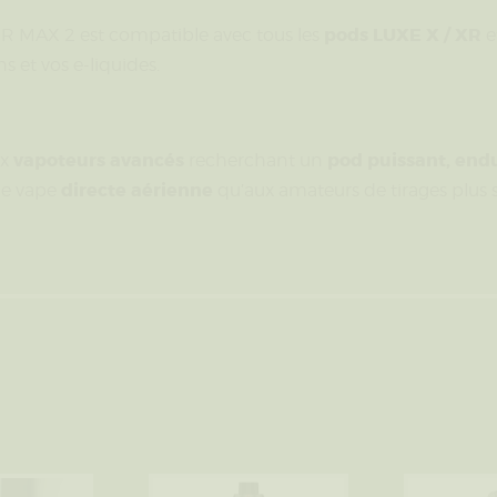
pods LUXE X / XR
R MAX 2 est compatible avec tous les
e
 et vos e-liquides.
vapoteurs avancés
pod puissant, endu
ux
recherchant un
directe aérienne
une vape
qu’aux amateurs de tirages plus s