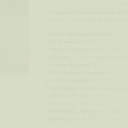
s’adresse aux vapoteurs exigeants. S
compatibilité avec les résistanc
sa
MTL
mesure, du tirage serré (
) à la va
Caractéristiques principales :
Puissance max
⚡
: 80 W
Batterie intégrée
🔋
: 2800 mAh
Chipset
🧠
: AXON – modes Smart, Pu
Capacité du pod
🧃
: 5 mL
Résistances compatibles
⚙️
: GTX Me
Airflow réglable
🌬️
: MTL, RDL et DL
Activation
🔘
: automatique ou via 
Écran
💡
: TFT couleur 0.96″
Recharge
🔌
: USB-C 2A rapide
Matériaux
💎
: alliage zinc + finition
Dimensions
⚖️
: 105 × 32 × 26 mm – 