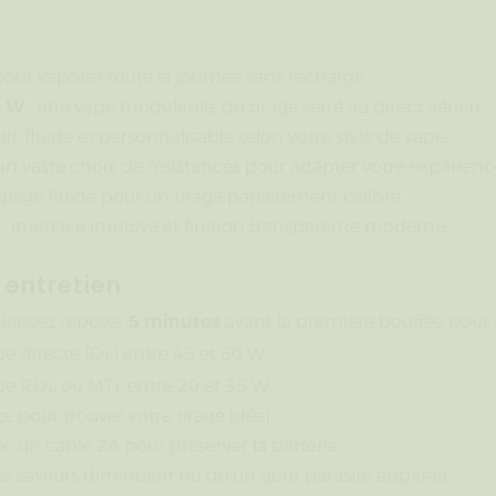
ur vapoter toute la journée sans recharge.
0 W
: une vape modulable, du tirage serré au direct aérien.
tif, fluide et personnalisable selon votre style de vape.
un vaste choix de résistances pour adapter votre expérienc
églage fluide pour un tirage parfaitement calibré.
: interface intuitive et finition transparente moderne.
t entretien
5 minutes
s laissez reposer
avant la première bouffée pour 
e directe (DL) entre 45 et 60 W.
pe RDL ou MTL entre 20 et 35 W.
e pour trouver votre tirage idéal.
c un câble 2A pour préserver la batterie.
es saveurs diminuent ou qu’un goût parasite apparaît.