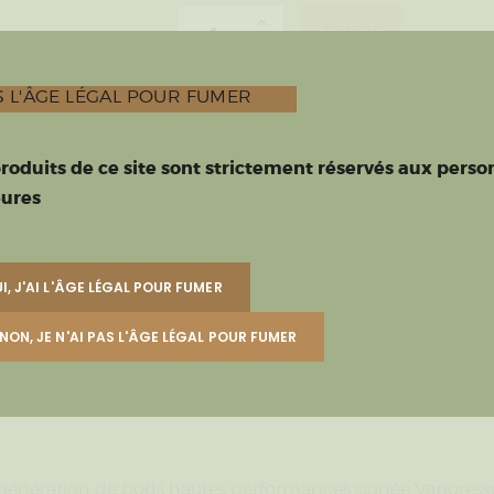
BUY NOW
 L'ÂGE LÉGAL POUR FUMER
UGS :
Luxe xr Max 2 - VAPORESSO
Avancé
E-Cigarettes
E
Catégories :
,
,
produits de ce site sont strictement réservés aux pers
VAPORESSO
Marque :
ures
Product ID:
1114
I, J'AI L'ÂGE LÉGAL POUR FUMER
NON, JE N'AI PAS L'ÂGE LÉGAL POUR FUMER
e génération de pods hautes performances signée Vaporess