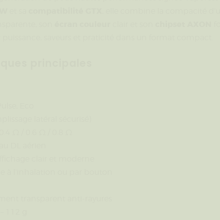
 W
compatibilité GTX
et sa
, elle combine la compacité d’
écran couleur
chipset AXON
ansparente, son
clair et son
fo
 puissance, saveurs et praticité dans un format compact.
iques principales
ulse, Eco
plissage latéral sécurisé)
 0.4 Ω / 0.6 Ω / 0.8 Ω
 au DL aérien
ffichage clair et moderne
e à l’inhalation ou par bouton
tement transparent anti-rayures
– 112 g