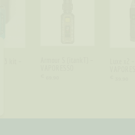
Armour S (itankT) –
t 3 kit –
Luxe x2 –
VAPORESSO
E
VAPORE
€
€
69
.
90
39
.
90