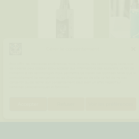
Gérer le consentement
Vinci E120 –
Aegis boos
Pour offrir les meilleures expériences, nous utilisons des technologies telles que
VOOPOO
GEEKVAP
les cookies pour stocker et/ou accéder aux informations des appareils. Le fait de
consentir à ces technologies nous permettra de traiter des données telles que le
comportement de navigation ou les ID uniques sur ce site. Le fait de ne pas
€
€
54
.
90
44
.
90
consentir ou de retirer son consentement peut avoir un effet négatif sur
certaines caractéristiques et fonctions.
Accepter
Refuser
Voir les préférences