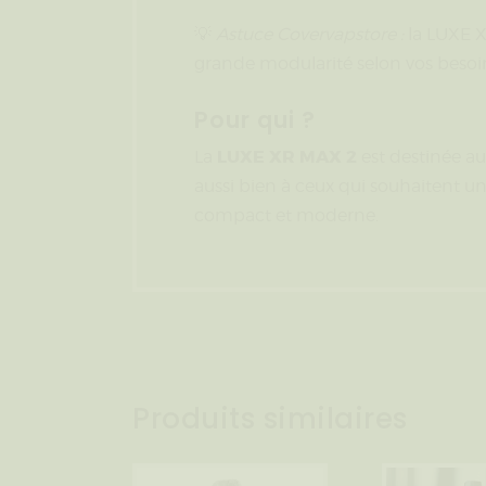
💡
Astuce Covervapstore :
la LUXE X
grande modularité selon vos besoins
Pour qui ?
LUXE XR MAX 2
La
est destinée a
aussi bien à ceux qui souhaitent 
compact et moderne.
Produits similaires