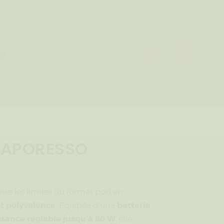
og
 VAPORESSO
se les limites du format pod en
t polyvalence
batterie
. Équipée d’une
ssance réglable jusqu’à 80 W
, elle