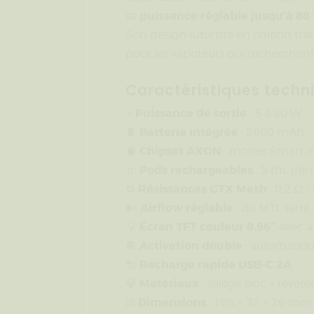
puissance réglable jusqu’à 80
sa
Son design futuriste en finition tr
pour les vapoteurs qui recherchent
Caractéristiques techn
Puissance de sortie
⚡
: 5 à 80 W
Batterie intégrée
🔋
: 2800 mAh
Chipset AXON
🧠
: modes Smart, P
Pods rechargeables
🧃
: 5 mL (rem
Résistances GTX Mesh
⚙️
: 0.2 Ω /
Airflow réglable
🌬️
: du MTL serré
Écran TFT couleur 0.96″
💡
avec a
Activation double
🔘
: automatiqu
Recharge rapide USB-C 2A
🔌
Matériaux
💎
: alliage zinc + revê
Dimensions
⚖️
: 105 × 32 × 26 mm 