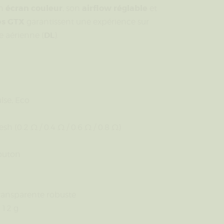
écran couleur
airflow réglable
on
, son
et
es GTX
garantissent une expérience sur
DL
pe aérienne (
).
lse, Eco
sh (0.2 Ω / 0.4 Ω / 0.6 Ω / 0.8 Ω)
bouton
 transparente robuste
112 g