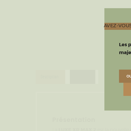
AVEZ-VOUS
Les 
maje
OU
Description
Avis (0)
Présentation
LUXE XR MAX 2
La
est la nouvell